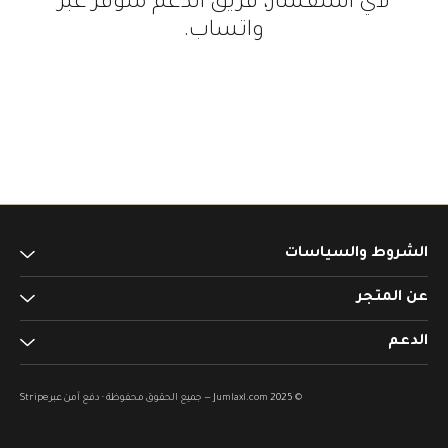
لأي استفسار، فريق الدعم متوفر عبر
واتساب.
الشروط والسياسات
عن المتجر
الإرجاع والاستبدال
الشحن والتسليم
الدعم
اتصل بنا
الشروط والأحكام
طرق الدفع
الأسئلة الشائعة
© 2025 Jumlaxl.com — جميع الحقوق محفوظة · دفع آمن عبر Stripe
سياسة الخصوصية
المدونة
واتساب مباشر
من نحن